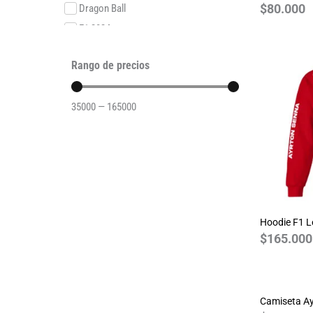
$
80.000
Dragon Ball
F1 2024
F1 2025
Rango de precios
F1 2025O
F1 2026
35000
—
165000
F1 2026O
F1 Legends
F1SE 2024
F1SE 2025
Formula E 2023
Friends
Hoodie F1 
Game of Thrones
$
165.000
Ghostbusthers
GOT Varsity
GTA
Camiseta Ay
Guardianes de la Galaxia