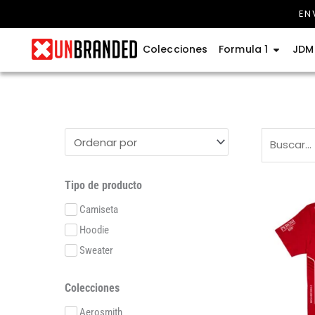
Ir
EN
al
contenido
Abrir Fo
Colecciones
Formula 1
JDM
Tipo de producto
Camiseta
Hoodie
Sweater
Colecciones
Aerosmith