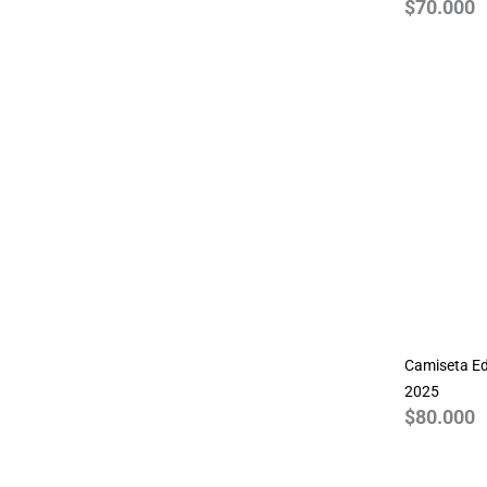
$
70.000
Guns N Roses
Harry Potter
House of the Dragon
JDM
Joker
Jurassic Park
Justice League
League of Legends
Marvel
Monza
MotoGP 2024
Camiseta Ed
NASA
2025
One Piece
$
80.000
Pink Floyd
Queen