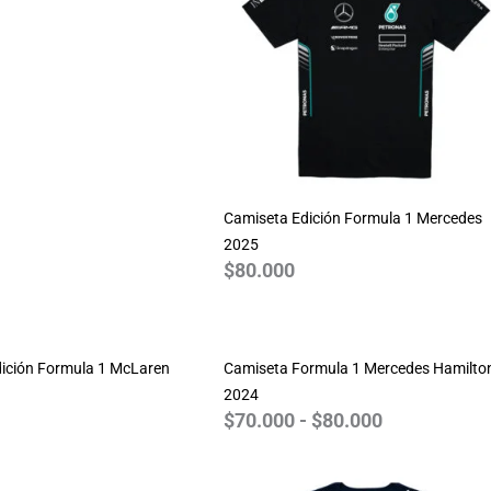
Camiseta Edición Formula 1 Mercedes
2025
$
80.000
Rango
de
ición Formula 1 McLaren
Camiseta Formula 1 Mercedes Hamilto
precios:
2024
desde
$
70.000
-
$
80.000
$70.000
hasta
$80.000