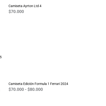
Camiseta Ayrton Ltd 4
$
70.000
25
Rango
de
Camiseta Edición Formula 1 Ferrari 2024
precios:
$
70.000
-
$
80.000
desde
$70.000
hasta