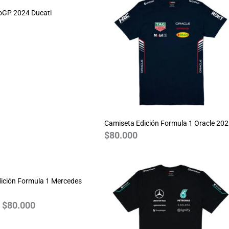
oGP 2024 Ducati
Camiseta Edición Formula 1 Oracle 20
$
80.000
Rango
de
ición Formula 1 Mercedes
precios:
desde
$
80.000
$70.000
hasta