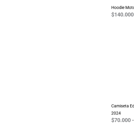
Resident Evil
Hoodie Mot
Simpsons
$
140.000
Spiderman
Star Wars
Stranger Things
The Beatles
The Big Bang Theory
Walking Dead
World of Warcraft
Camiseta Ed
2024
$
70.000
-