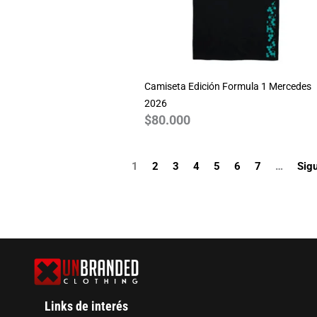
$80.000
Camiseta Edición Formula 1 Mercedes
2026
$
80.000
1
2
3
4
5
6
7
…
Sigu
Links de interés