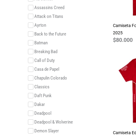
Assassins Creed
Attack on Titans
Ayrton
Camiseta Fo
2025
Back to the Future
$
80.000
Batman
Breaking Bad
Call of Duty
Casa de Papel
Chapulin Colorado
Classics
Daft Punk
Dakar
Deadpool
Deadpool & Wolverine
Demon Slayer
Camiseta Ed