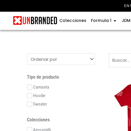
Ir
EN
al
contenido
Abrir Fo
Colecciones
Formula 1
JDM
Tipo de producto
Camiseta
Hoodie
Sweater
Colecciones
Aerosmith