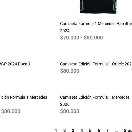
Camiseta Formula 1 Mercedes Hamilto
2024
$
70.000
-
$
80.000
oGP 2024 Ducati
Camiseta Edición Formula 1 Oracle 20
$
80.000
Rango
de
ición Formula 1 Mercedes
precios:
Camiseta Edición Formula 1 Mercedes
desde
2026
$
80.000
$
80.000
$70.000
hasta
$80.000
1
2
3
4
5
6
7
…
Sigu