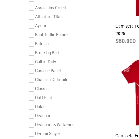
Assassins Creed
Attack on Titans
Ayrton
Camiseta Fo
2025
Back to the Future
$
80.000
Batman
Breaking Bad
Call of Duty
Casa de Papel
Chapulin Colorado
Classics
Daft Punk
Dakar
Deadpool
Deadpool & Wolverine
Demon Slayer
Camiseta Ed