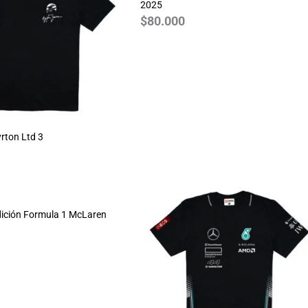
2025
$
80.000
rton Ltd 3
Rango
de
ición Formula 1 McLaren
precios:
desde
$70.000
hasta
$80.000