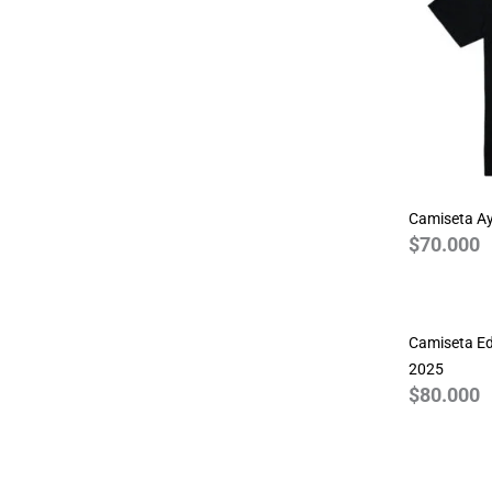
Guns N Roses
Harry Potter
House of the Dragon
JDM
Joker
Jurassic Park
Camiseta Ay
Justice League
$
70.000
League of Legends
Marvel
Monza
Camiseta Ed
MotoGP 2024
2025
NASA
$
80.000
One Piece
Pink Floyd
Queen