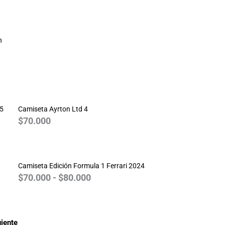
n
25
Camiseta Ayrton Ltd 4
$
70.000
Rango
de
Camiseta Edición Formula 1 Ferrari 2024
precios:
$
70.000
-
$
80.000
desde
$70.000
hasta
$80.000
iente