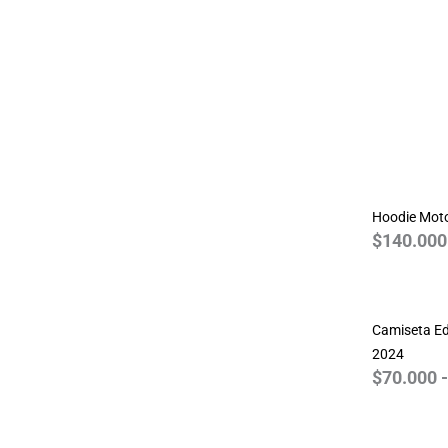
Resident Evil
Simpsons
Spiderman
Star Wars
Stranger Things
The Beatles
The Big Bang Theory
Walking Dead
Hoodie Mot
$
140.000
World of Warcraft
Camiseta Ed
2024
$
70.000
-