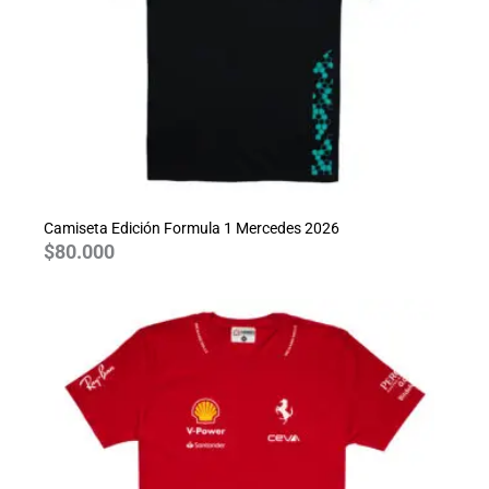
Camiseta Edición Formula 1 Mercedes 2026
$
80.000
Rango
de
precios:
desde
$70.000
hasta
$80.000