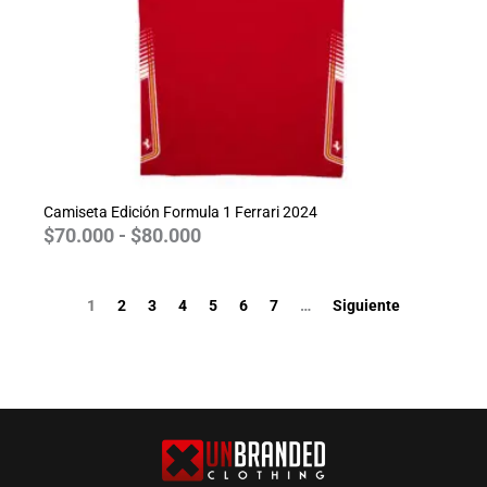
Camiseta Edición Formula 1 Ferrari 2024
$
70.000
-
$
80.000
1
2
3
4
5
6
7
…
Siguiente