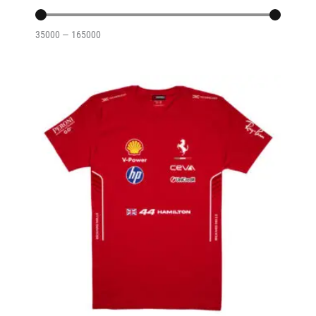
35000
—
165000