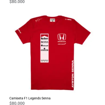
$
80.000
Camiseta F1 Legends Senna
$
80.000