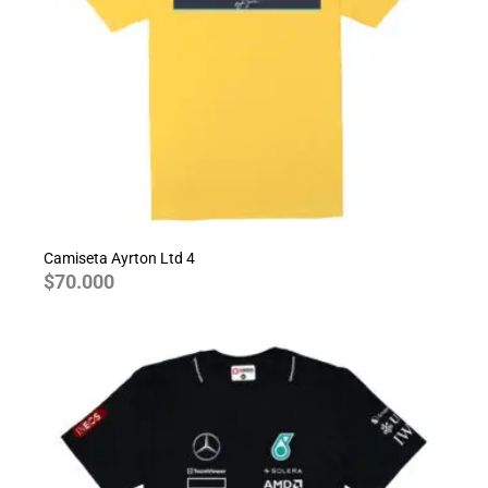
Camiseta Ayrton Ltd 4
$
70.000
Rango
de
precios:
desde
$70.000
hasta
$80.000