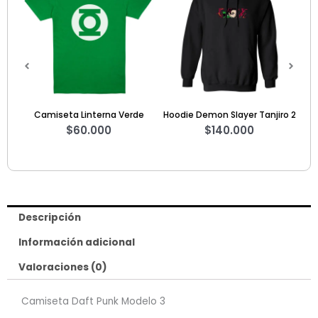
e
Hoodie Demon Slayer Tanjiro 2
Hoodie Star Wars The Last
$
140.000
Jedi
$
140.000
Descripción
Información adicional
Valoraciones (0)
Camiseta Daft Punk Modelo 3