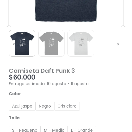
Camiseta Daft Punk 3
$
60.000
Entrega estimada: 10 agosto - 11 agosto
Camiseta
Color
Daft
Punk
Azul jaspe
Negro
Gris claro
3
cantidad
Talla
S - Pequeño
M - Medio
L - Grande