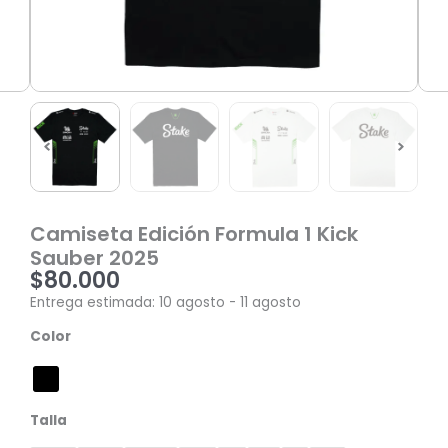
Camiseta Edición Formula 1 Kick
Sauber 2025
$
80.000
Entrega estimada: 10 agosto - 11 agosto
Camiseta
Color
Edición
Formula
1
Kick
Talla
Sauber