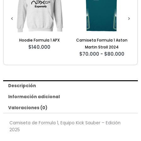
$70.000
$70.00
hasta
hasta
$80.000
$95.00
Camiseta Formula 1 Aston
Camiseta Nissan GTR
Ca
$
70.000
-
$
95.000
Martin Stroll 2024
$
70.000
-
$
80.000
Descripción
Información adicional
Valoraciones (0)
Camiseta de Formula 1, Equipo Kick Sauber – Edición
2025