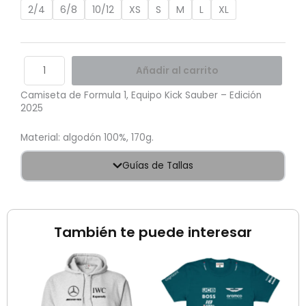
2025
2/4
6/8
10/12
XS
S
M
L
XL
cantidad
Añadir al carrito
Camiseta de Formula 1, Equipo Kick Sauber – Edición
2025
Material: algodón 100%, 170g.
Guías de Tallas
También te puede interesar
Rango
Rango
de
de
precios:
precio
desde
desde