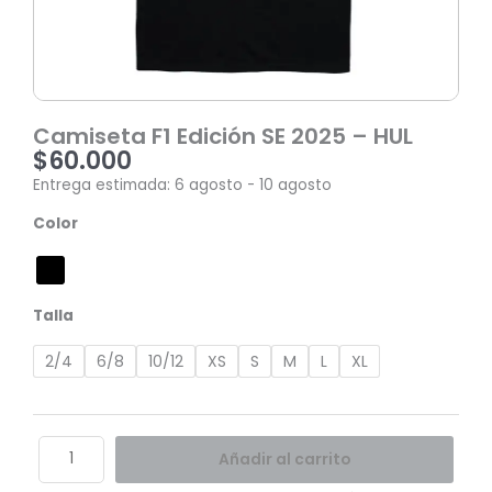
Camiseta F1 Edición SE 2025 – HUL
$
60.000
Entrega estimada: 6 agosto - 10 agosto
Camiseta
Color
F1
Edición
SE
2025
Talla
-
HUL
2/4
6/8
10/12
XS
S
M
L
XL
cantidad
Añadir al carrito