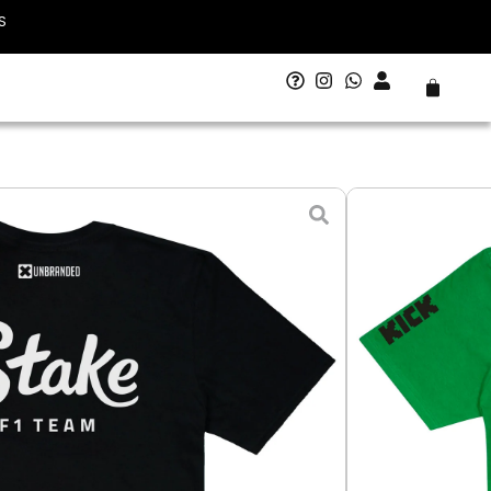
S
Carrito
Stake Kick Sauber Zhou 2024
Rango
 - 11 agosto
de
recios:
desde
70.000
hasta
80.000