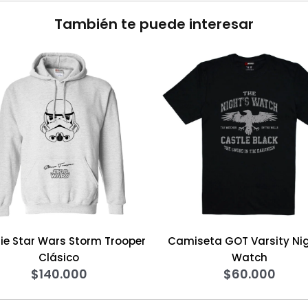
También te puede interesar
rs Storm Trooper
Camiseta GOT Varsity Night´s
sico
Watch
0.000
$
60.000