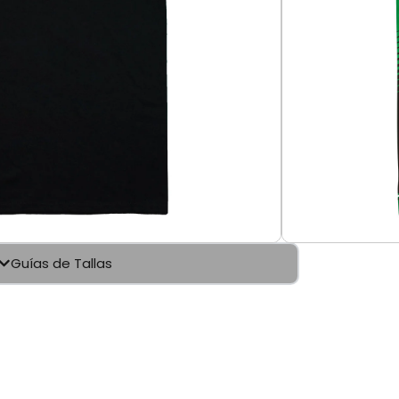
Añadir al carrito
po Stake Kick Sauber – Edición Guanyu Zhou
avizado. Impresas en dtf y vinil textil
Guías de Tallas