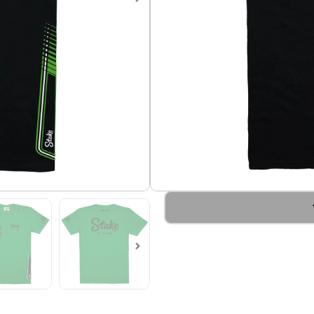
cantidad
S
M
L
XL
Camiseta de Formula 1, Equi
2024
Camiseta en algodón 100%, su