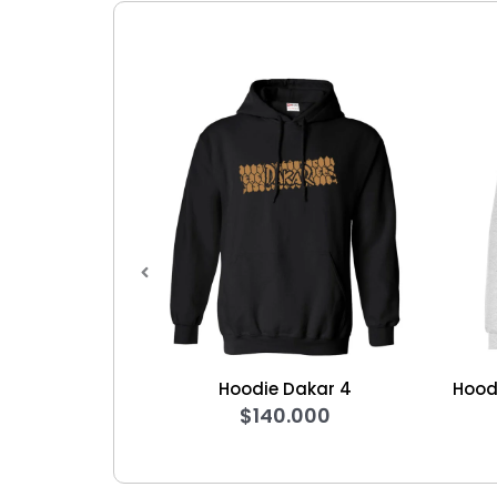
Hoodie Dakar 4
Hoodie Star Wa
$
140.000
Clá
$
14