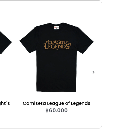
Camiseta League of Legends
Hoodie Mitsubishi L
$
60.000
Evolution X
$
140.000