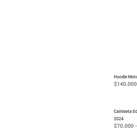
Resident Evil
Simpsons
Spiderman
Star Wars
Stranger Things
The Beatles
The Big Bang Theory
Walking Dead
Hoodie Mot
World of Warcraft
$
140.000
Camiseta Ed
2024
$
70.000
-