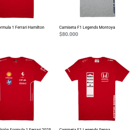
rmula 1 Ferrari Hamilton
Camiseta F1 Legends Montoya
$
80.000
ición Formula 1 Ferrari 2025
Camiseta F1 Legends Senna