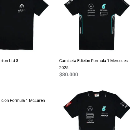
rton Ltd 3
Camiseta Edición Formula 1 Mercedes
2025
$
80.000
Rango
de
ición Formula 1 McLaren
precios:
desde
$70.000
hasta
$80.000