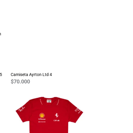
n
25
Camiseta Ayrton Ltd 4
$
70.000
Rango
de
precios:
desde
$70.000
hasta