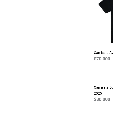
Guardianes de la Galaxia
Guns N Roses
Harry Potter
House of the Dragon
JDM
Joker
Jurassic Park
Camiseta Ay
Justice League
$
70.000
League of Legends
Marvel
Monza
MotoGP 2024
Camiseta Ed
NASA
2025
One Piece
$
80.000
Pink Floyd
Queen