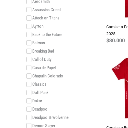
Aerosmith
Assassins Creed
Attack on Titans
Ayrton
Camiseta Fo
2025
Back to the Future
$
80.000
Batman
Breaking Bad
Call of Duty
Casa de Papel
Chapulin Colorado
Classics
Daft Punk
Dakar
Deadpool
Deadpool & Wolverine
Demon Slayer
Camiseta Ed