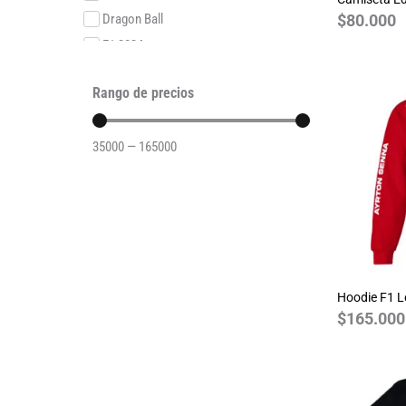
$
80.000
Dragon Ball
F1 2024
F1 2025
Rango de precios
F1 2025O
F1 2026
35000
—
165000
F1 2026O
F1 Legends
F1SE 2024
F1SE 2025
Formula E 2023
Friends
Hoodie F1 
Game of Thrones
$
165.000
Ghostbusthers
GOT Varsity
GTA