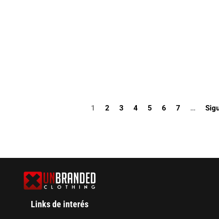
$80.000
1
2
3
4
5
6
7
…
Sigu
Links de interés