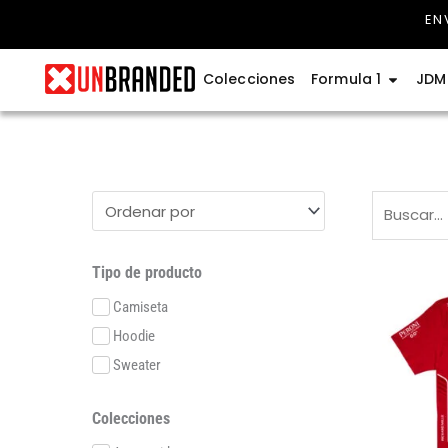
Ir
EN
al
contenido
Abrir Fo
Colecciones
Formula 1
JDM
Tipo de producto
Camiseta
Hoodie
Sweater
Colecciones