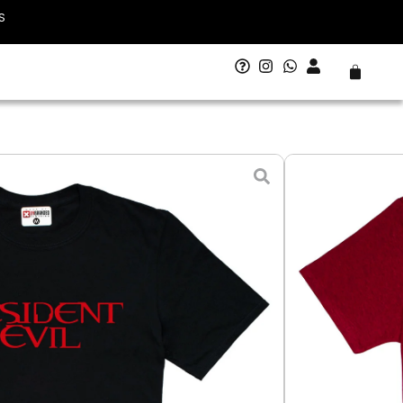
S
Carrito
il 1
 - 11 agosto
L - Grande
XL - Extra Grande