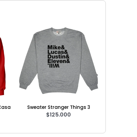
Stranger Things 3
Hoodie Star Wars Darth Maul
$
125.000
$
140.000