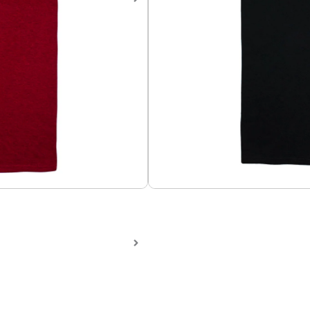
Camiseta Resident Evil 1
Camiseta en algodón 100%, 