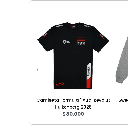
iseta Formula 1 Audi Revolut
Sweater Game of Throne
$
125.000
Hulkenberg 2026
$
80.000