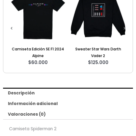
024
Sweater Star Wars Darth
Hoodie Mitsubishi Eclipse
$
140.000
Vader 2
$
125.000
Descripción
Información adicional
Valoraciones (0)
Camiseta Spiderman 2