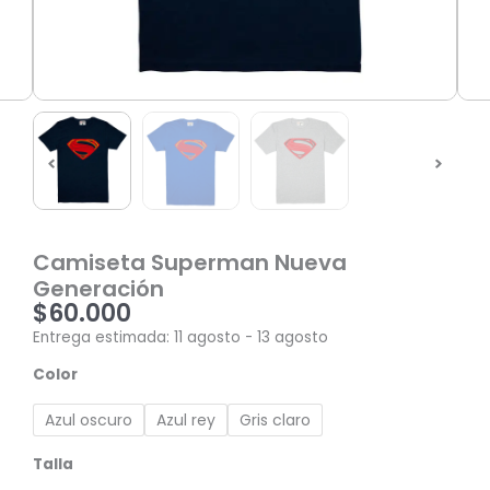
Camiseta Superman Nueva
Generación
$
60.000
Entrega estimada: 11 agosto - 13 agosto
Camiseta
Color
Superman
Nueva
Azul oscuro
Azul rey
Gris claro
Generación
cantidad
Talla