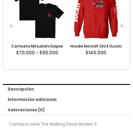
precios:
desde
$70.000
hasta
$95.000
pse
Hoodie MotoGP 2024 Ducati
Sweater The Big Bang Theory
Ca
$
140.000
4
$
125.000
Descripción
Información adicional
Valoraciones (0)
Camiseta serie The Walking Dead Modelo 5