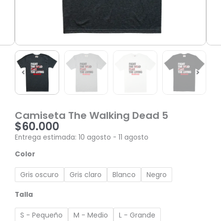
Camiseta The Walking Dead 5
$
60.000
Entrega estimada: 10 agosto - 11 agosto
Camiseta
Color
The
Walking
Gris oscuro
Gris claro
Blanco
Negro
Dead
5
Talla
cantidad
S - Pequeño
M - Medio
L - Grande