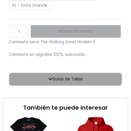
XL - Extra Grande
Añadir al carrito
Camiseta serie The Walking Dead Modelo 5
Camiseta en algodón 100%, suavizado.
Guías de Tallas
También te puede interesar
Rango
de