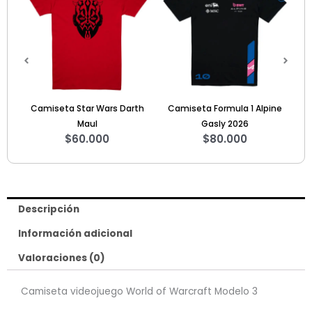
th
Camiseta Formula 1 Alpine
Camiseta Star Wars The Last
Gasly 2026
Jedi
$
80.000
$
60.000
Descripción
Información adicional
Valoraciones (0)
Camiseta videojuego World of Warcraft Modelo 3