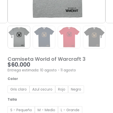
Camiseta World of Warcraft 3
$
60.000
Entrega estimada: 10 agosto - 11 agosto
Camiseta
Color
World
of
Gris claro
Azul oscuro
Rojo
Negro
Warcraft
3
Talla
cantidad
S - Pequeño
M - Medio
L - Grande