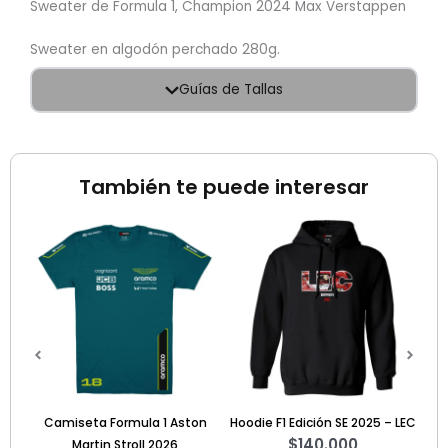
Sweater de Formula 1, Champion 2024 Max Verstappen
Sweater en algodón perchado 280g.
Guías de Tallas
También te puede interesar
Camiseta Formula 1 Aston
Hoodie F1 Edición SE 2025 – LEC
Sw
$
140.000
Martin Stroll 2026