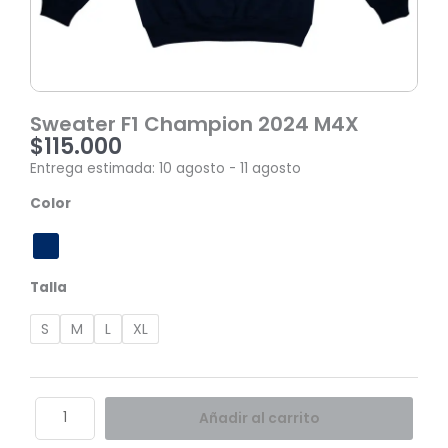
Sweater F1 Champion 2024 M4X
$
115.000
Entrega estimada: 10 agosto - 11 agosto
Sweater
Color
F1
Champion
2024
M4X
Talla
cantidad
S
M
L
XL
Añadir al carrito