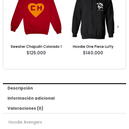
olorado 1
Hoodie One Piece Luffy
Camiseta Star Wars Rey
$
140.000
$
60.000
Descripción
Información adicional
Valoraciones (0)
Hoodie Avengers