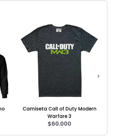
mo
Camiseta Call of Duty Modern
Swea
$
Warfare 3
$
60.000