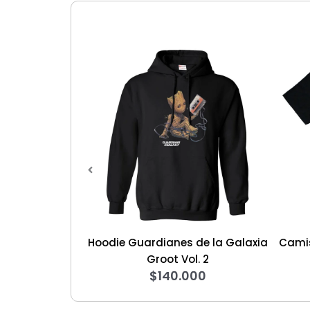
nds Lauda 2
Hoodie Guardianes de la Galaxia
Camis
000
Groot Vol. 2
$
140.000