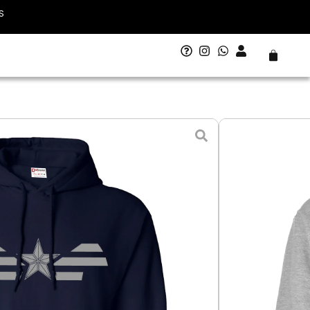
S
Carrito
rica Avengers
- 10 agosto
L - Grande
XL - Extra Grande