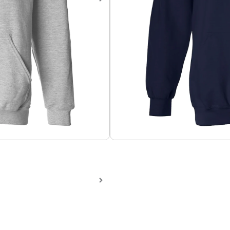
Hoodie Capitán América Av
Sweater en algodón perchad