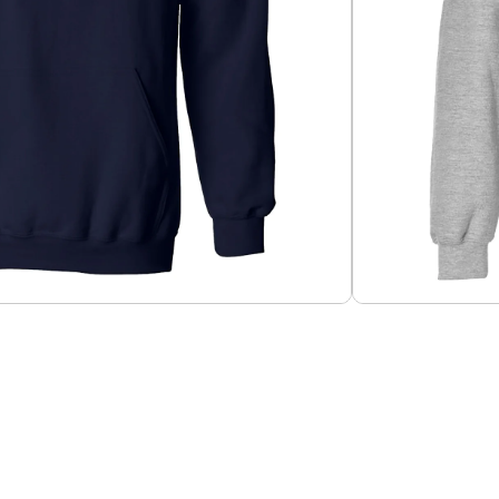
Añadir al carrito
engers
o 60-40%, tela 280g.
Guías de Tallas