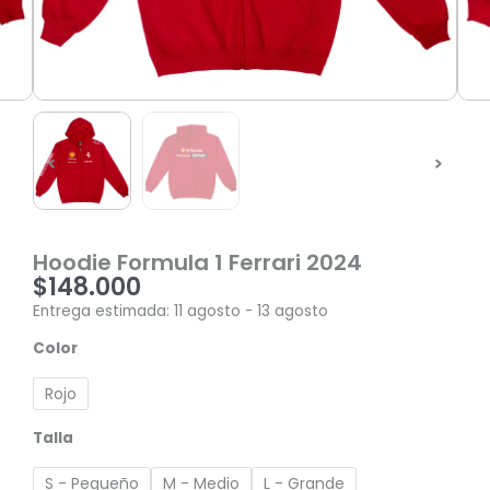
Hoodie Formula 1 Ferrari 2024
$
148.000
Entrega estimada: 11 agosto - 13 agosto
Hoodie
Color
Formula
1
Rojo
Ferrari
2024
Talla
cantidad
S - Pequeño
M - Medio
L - Grande