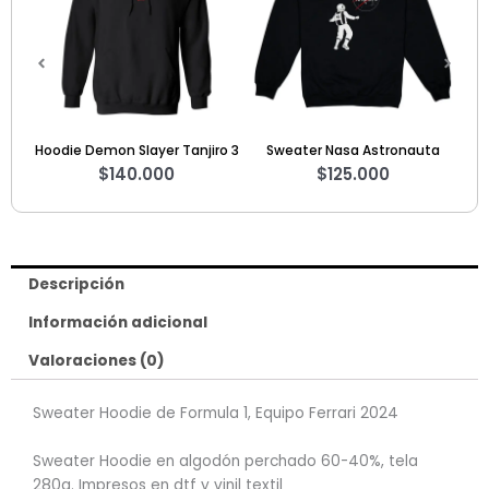
 Tanjiro 3
Sweater Nasa Astronauta
Camiseta The Beatles 5
0
$
125.000
$
60.000
Descripción
Información adicional
Valoraciones (0)
Sweater Hoodie de Formula 1, Equipo Ferrari 2024
Sweater Hoodie en algodón perchado 60-40%, tela
280g. Impresos en dtf y vinil textil