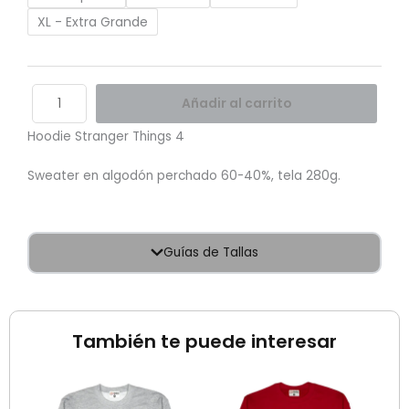
XL - Extra Grande
Añadir al carrito
Hoodie Stranger Things 4
Sweater en algodón perchado 60-40%, tela 280g.
Guías de Tallas
También te puede interesar
El
El
Sale!
precio
precio