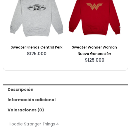
original
actual
era:
es:
$140.000.
$90.000
erk
Sweater Wonder Woman
Hoodie League of Legends –
Ca
Nueva Generación
Talla L
$
125.000
$
140.000
$
90.000
Descripción
Información adicional
Valoraciones (0)
Hoodie Stranger Things 4