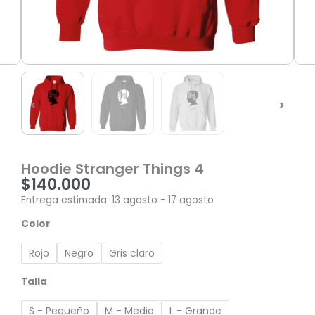
Hoodie Stranger Things 4
$
140.000
Entrega estimada: 13 agosto - 17 agosto
Hoodie
Color
Stranger
Things
Rojo
Negro
Gris claro
4
cantidad
Talla
S - Pequeño
M - Medio
L - Grande