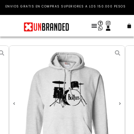
Ir
ENVIOS GRATIS EN COMPRAS SUPERIORES A LOS 150.000 PESOS
al
contenido
Car