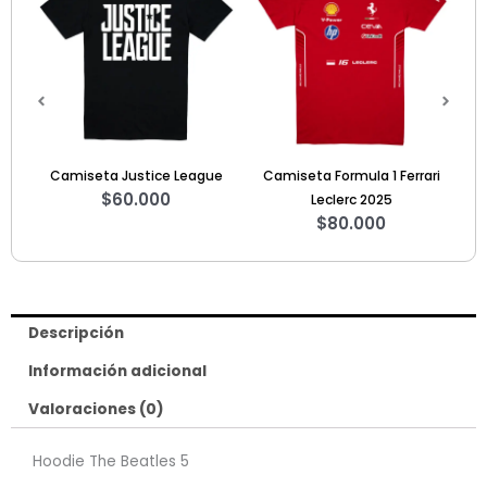
Justice League
Camiseta Formula 1 Ferrari
Camiseta F1 Legends 
0.000
$
60.000
Leclerc 2025
$
80.000
Descripción
Información adicional
Valoraciones (0)
Hoodie The Beatles 5