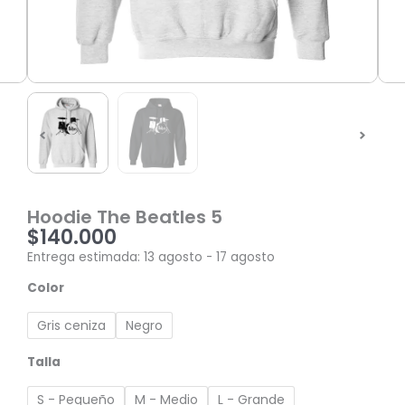
Hoodie The Beatles 5
$
140.000
Entrega estimada: 13 agosto - 17 agosto
Hoodie
Color
The
Beatles
Gris ceniza
Negro
5
cantidad
Talla
S - Pequeño
M - Medio
L - Grande