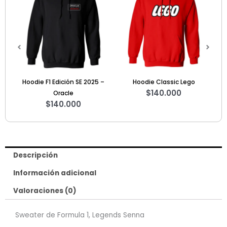
Hoodie F1 Edición SE 2025 –
Hoodie Classic Lego
Sweate
$
140.000
Oracle
Nue
$
140.000
Descripción
Información adicional
Valoraciones (0)
Sweater de Formula 1, Legends Senna