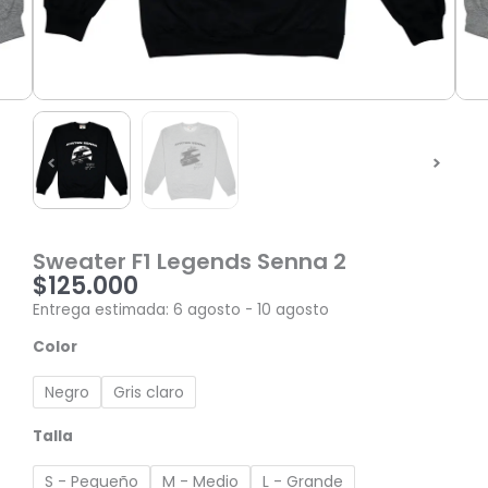
Sweater F1 Legends Senna 2
$
125.000
Entrega estimada: 6 agosto - 10 agosto
Sweater
Color
F1
Legends
Negro
Gris claro
Senna
2
Talla
cantidad
S - Pequeño
M - Medio
L - Grande