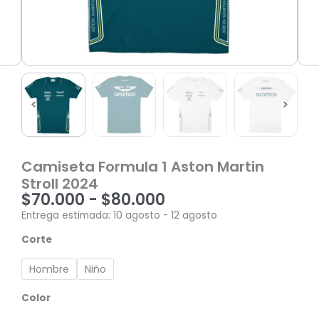
Camiseta Formula 1 Aston Martin
Stroll 2024
$
70.000
-
$
80.000
Rango
Entrega estimada: 10 agosto - 12 agosto
de
Camiseta
precios:
Corte
Formula
desde
1
$70.000
Hombre
Niño
Aston
hasta
Martin
$80.000
Color
Stroll