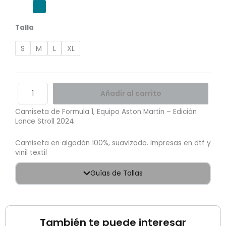
2024
cantidad
Talla
S
M
L
XL
Añadir al carrito
Camiseta de Formula 1, Equipo Aston Martin – Edición
Lance Stroll 2024
Camiseta en algodón 100%, suavizado. Impresas en dtf y
vinil textil
Guías de Tallas
También te puede interesar