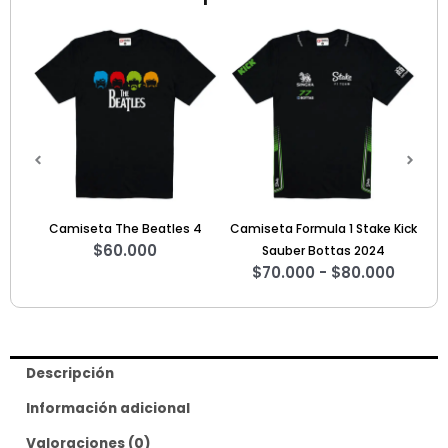
Rango
de
precios:
desde
$70.000
hasta
$80.000
eta The Beatles 4
Camiseta Formula 1 Stake Kick
Sweater Strang
$
60.000
$
125.
Sauber Bottas 2024
$
70.000
-
$
80.000
Descripción
Información adicional
Valoraciones (0)