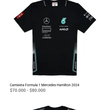
precios:
desde
$70.000
hasta
$80.000
Camiseta Formula 1 Mercedes Hamilton 2024
$
70.000
-
$
80.000