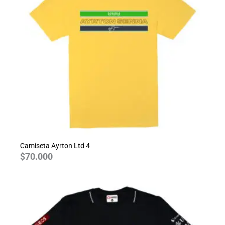
Camiseta Ayrton Ltd 4
$
70.000
Rango
de
precios:
desde
$70.000