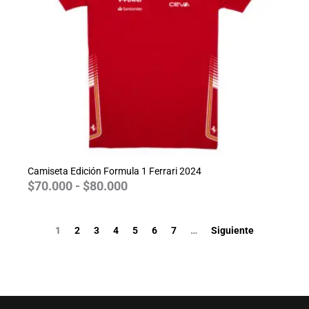
$80.000
Camiseta Edición Formula 1 Ferrari 2024
$
70.000
-
$
80.000
1
2
3
4
5
6
7
…
Siguiente