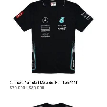
precios:
desde
$70.000
hasta
$80.000
Camiseta Formula 1 Mercedes Hamilton 2024
$
70.000
-
$
80.000