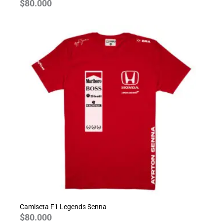
$
80.000
Camiseta F1 Legends Senna
$
80.000