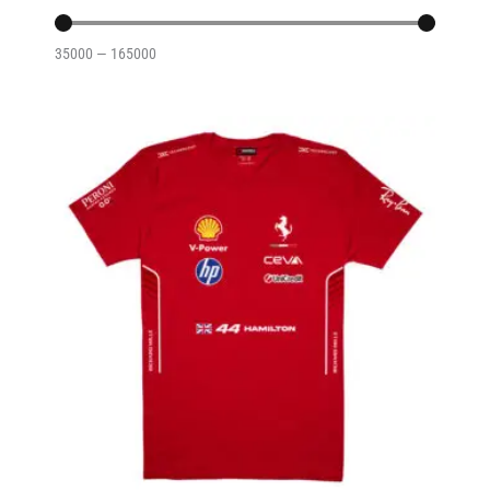
35000
—
165000