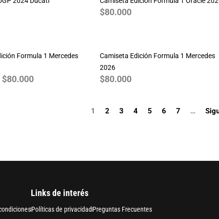
oGP 2024 Ducati
Camiseta Edición Formula 1 Oracle 20
$
80.000
Rango
de
ición Formula 1 Mercedes
precios:
Camiseta Edición Formula 1 Mercedes
desde
2026
$
80.000
$
80.000
$70.000
hasta
$80.000
1
2
3
4
5
6
7
…
Sigu
Links de interés
condiciones
Políticas de privacidad
Preguntas Frecuentes