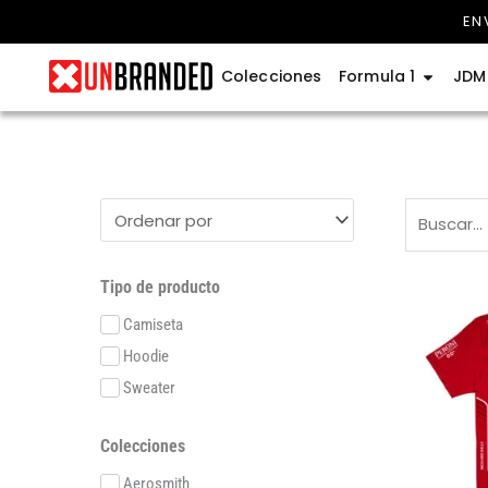
Ir
EN
al
contenido
Abrir Fo
Colecciones
Formula 1
JDM
Tipo de producto
Camiseta
Hoodie
Sweater
Colecciones
Aerosmith