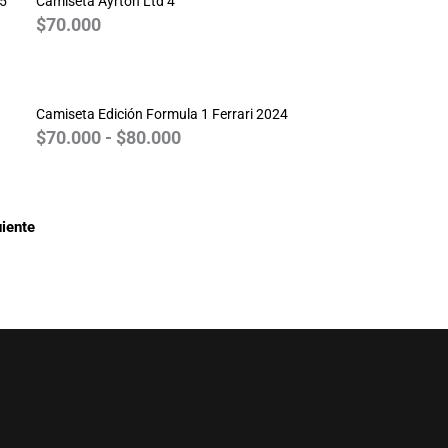
25
Camiseta Ayrton Ltd 4
$
70.000
Rango
de
Camiseta Edición Formula 1 Ferrari 2024
precios:
$
70.000
-
$
80.000
desde
$70.000
hasta
$80.000
iente