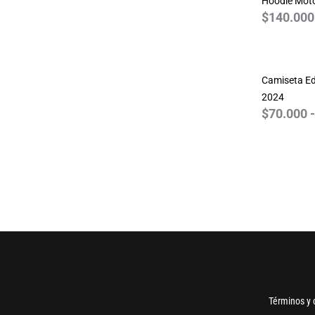
Hoodie Mot
Resident Evil
$
140.000
Simpsons
Spiderman
Star Wars
Camiseta Ed
Stranger Things
2024
The Beatles
$
70.000
-
The Big Bang Theory
Walking Dead
World of Warcraft
Términos y 