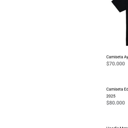
Guns N Roses
Harry Potter
House of the Dragon
JDM
Joker
Jurassic Park
Camiseta Ay
Justice League
$
70.000
League of Legends
Marvel
Monza
Camiseta Ed
MotoGP 2024
2025
NASA
$
80.000
One Piece
Pink Floyd
Queen