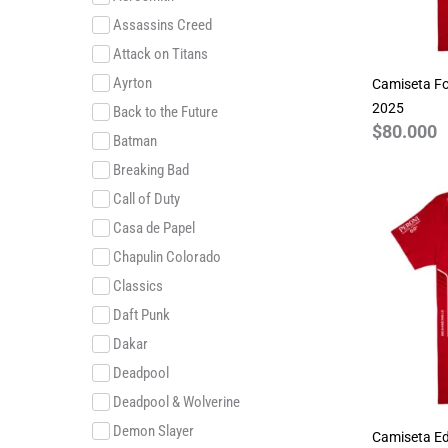
Assassins Creed
Attack on Titans
Ayrton
Camiseta Fo
2025
Back to the Future
$
80.000
Batman
Breaking Bad
Call of Duty
Casa de Papel
Chapulin Colorado
Classics
Daft Punk
Dakar
Deadpool
Deadpool & Wolverine
Demon Slayer
Camiseta Ed