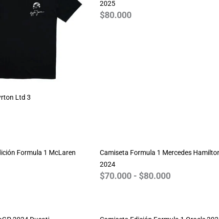
2025
$
80.000
rton Ltd 3
Rango
de
ición Formula 1 McLaren
Camiseta Formula 1 Mercedes Hamilto
precios:
2024
desde
$
70.000
-
$
80.000
$70.000
hasta
$80.000