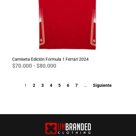
Camiseta Edición Formula 1 Ferrari 2024
$
70.000
-
$
80.000
1
2
3
4
5
6
7
…
Siguiente