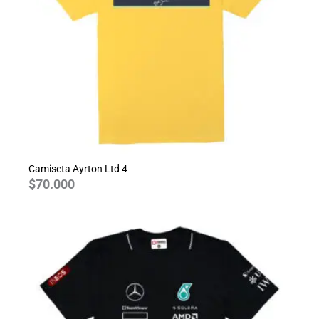
Camiseta Ayrton Ltd 4
$
70.000
Rango
de
precios:
desde
$70.000
hasta
$80.000