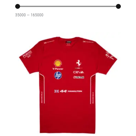
35000
—
165000