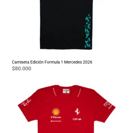
Camiseta Edición Formula 1 Mercedes 2026
$
80.000
Rango
de
precios:
desde
$70.000
hasta
$80.000