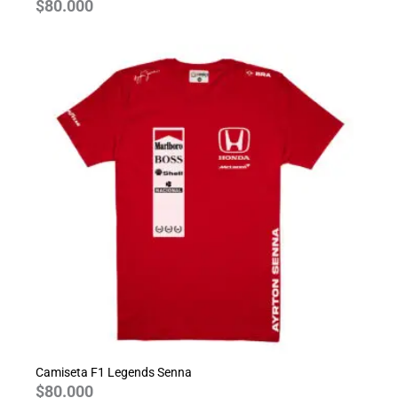
$
80.000
Camiseta F1 Legends Senna
$
80.000