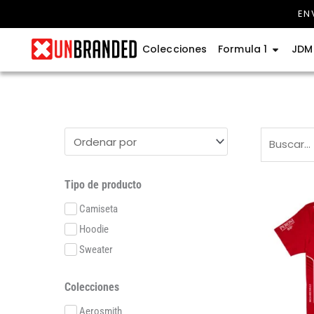
Ir
EN
al
contenido
Abrir Fo
Colecciones
Formula 1
JDM
Tipo de producto
Camiseta
Hoodie
Sweater
Colecciones
Aerosmith