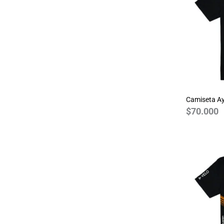
Guns N Roses
Harry Potter
House of the Dragon
JDM
Joker
Jurassic Park
Camiseta Ay
Justice League
$
70.000
League of Legends
Marvel
Monza
MotoGP 2024
NASA
One Piece
Pink Floyd
Queen