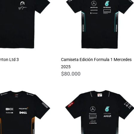
rton Ltd 3
Camiseta Edición Formula 1 Mercedes
2025
$
80.000
Rango
de
precios:
desde
$70.000
hasta
$80.000