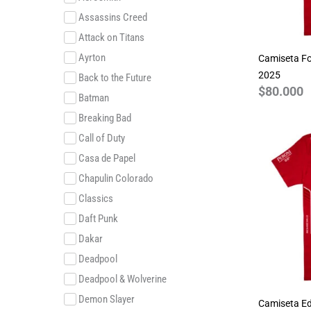
Assassins Creed
Attack on Titans
Ayrton
Camiseta Fo
2025
Back to the Future
$
80.000
Batman
Breaking Bad
Call of Duty
Casa de Papel
Chapulin Colorado
Classics
Daft Punk
Dakar
Deadpool
Deadpool & Wolverine
Demon Slayer
Camiseta Ed