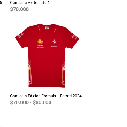
25
Camiseta Ayrton Ltd 4
$
70.000
Rango
de
precios:
desde
$70.000
hasta
$80.000
Camiseta Edición Formula 1 Ferrari 2024
$
70.000
-
$
80.000