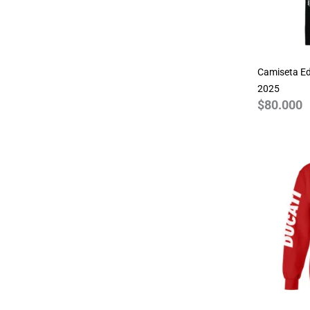
Resident Evil
Simpsons
Spiderman
Star Wars
Camiseta Ed
2025
Stranger Things
$
80.000
The Beatles
The Big Bang Theory
Walking Dead
World of Warcraft