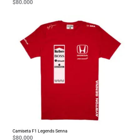
$
80.000
Camiseta F1 Legends Senna
$
80.000