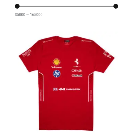
35000
—
165000