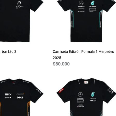
rton Ltd 3
Camiseta Edición Formula 1 Mercedes
2025
$
80.000
Rango
de
precios:
desde
$70.000
hasta
$80.000