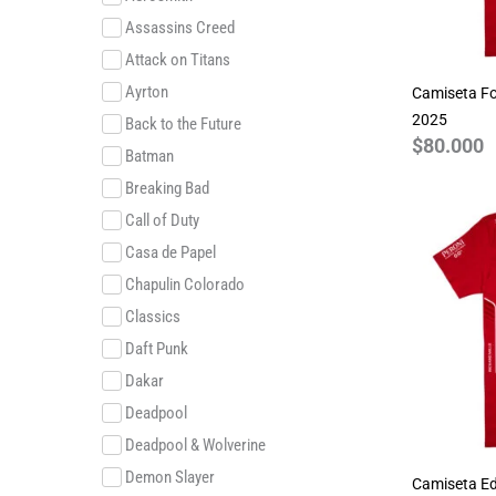
Assassins Creed
Attack on Titans
Ayrton
Camiseta Fo
2025
Back to the Future
$
80.000
Batman
Breaking Bad
Call of Duty
Casa de Papel
Chapulin Colorado
Classics
Daft Punk
Dakar
Deadpool
Deadpool & Wolverine
Demon Slayer
Camiseta Ed