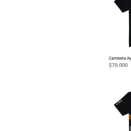
Guns N Roses
Harry Potter
House of the Dragon
JDM
Joker
Jurassic Park
Camiseta Ay
Justice League
$
70.000
League of Legends
Marvel
Monza
MotoGP 2024
NASA
One Piece
Pink Floyd
Queen