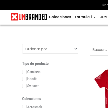
Ir
EN
al
contenido
Abrir Fo
Colecciones
Formula 1
JDM
Tipo de producto
Camiseta
Hoodie
Sweater
Colecciones
Aerosmith