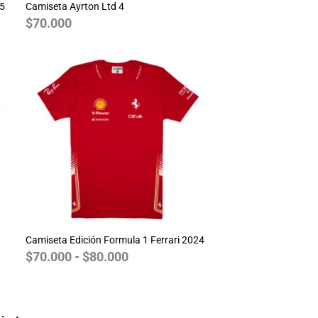
25
Camiseta Ayrton Ltd 4
$
70.000
Rango
de
precios:
desde
$70.000
hasta
$80.000
Camiseta Edición Formula 1 Ferrari 2024
$
70.000
-
$
80.000