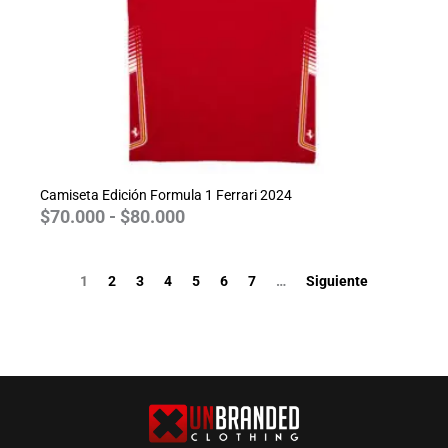
Camiseta Edición Formula 1 Ferrari 2024
$
70.000
-
$
80.000
1
2
3
4
5
6
7
…
Siguiente