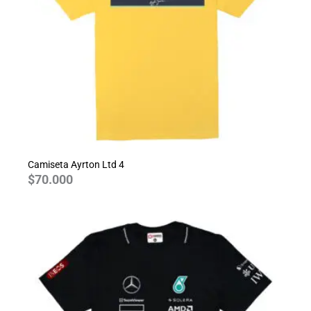
Camiseta Ayrton Ltd 4
$
70.000
Rango
de
precios:
desde
$70.000
hasta
$80.000