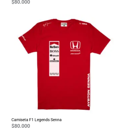
$
80.000
Camiseta F1 Legends Senna
$
80.000