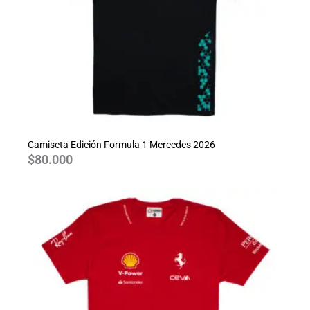
Camiseta Edición Formula 1 Mercedes 2026
$
80.000
Rango
de
precios:
desde
$70.000
hasta
$80.000