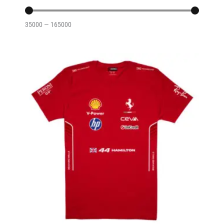
35000
—
165000