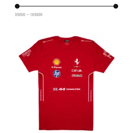
35000
—
165000