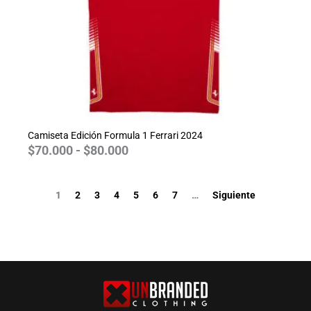
Camiseta Edición Formula 1 Ferrari 2024
$
70.000
-
$
80.000
1
2
3
4
5
6
7
…
Siguiente