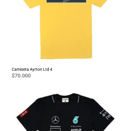
Camiseta Ayrton Ltd 4
$
70.000
Rango
de
precios:
desde
$70.000
hasta
$80.000