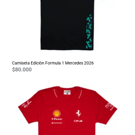
Camiseta Edición Formula 1 Mercedes 2026
$
80.000
Rango
de
precios:
desde
$70.000
hasta
$80.000