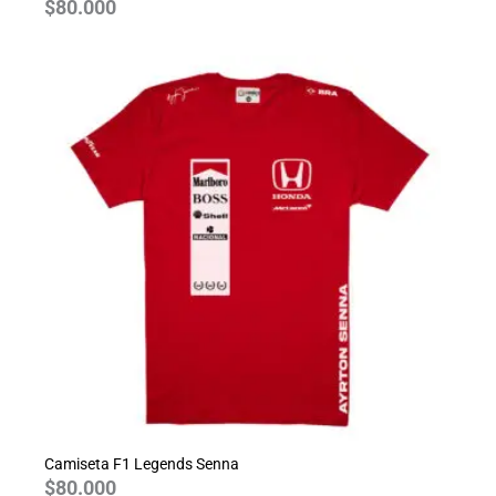
$
80.000
Camiseta F1 Legends Senna
$
80.000