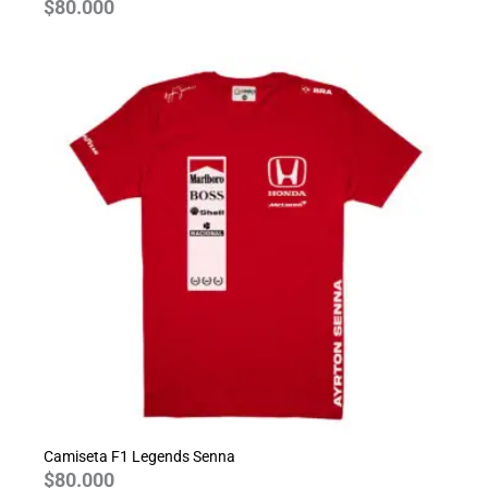
$
80.000
Camiseta F1 Legends Senna
$
80.000