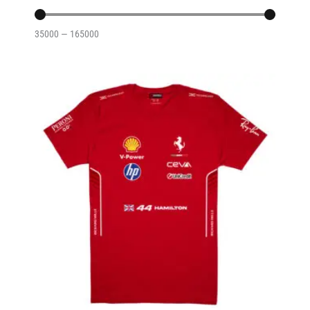
35000
—
165000